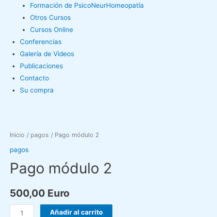
Formación de PsicoNeurHomeopatía
Otros Cursos
Cursos Online
Conferencias
Galería de Videos
Publicaciones
Contacto
Su compra
Pago
módulo
Inicio
/
pagos
/ Pago módulo 2
2
pagos
cantidad
Pago módulo 2
500,00
Euro
Añadir al carrito